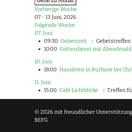
Gehe zu Monat
Vorherige Woche
07 - 13 Juni, 2026
Folgende Woche
07. Juni
09:30
Gebetszeit
:: Gebetstreffen
10:00
Gottesdienst mit Abendmahl 
10. Juni
18:00
Hauskreis in Burhave bei Chr
11. Juni
15:00
Café Lichtblicke
:: Treffen f
© 2026 mit freundlicher Unterstützung
BEFG