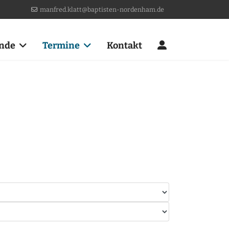
manfred.klatt@baptisten-nordenham.de
nde
Termine
Kontakt