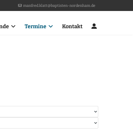
manfred.klatt@baptisten-nordenham.de
nde
Termine
Kontakt