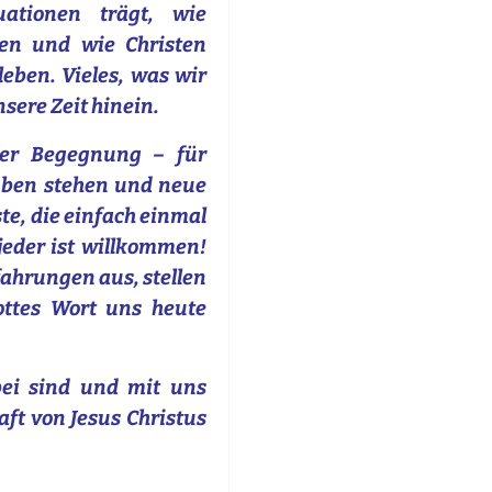
uationen trägt, wie
en und wie Christen
eben. Vieles, was wir
nsere Zeit hinein.
der Begegnung – für
uben stehen und neue
te, die einfach einmal
jeder ist willkommen!
fahrungen aus, stellen
ttes Wort uns heute
bei sind und mit uns
aft von Jesus Christus