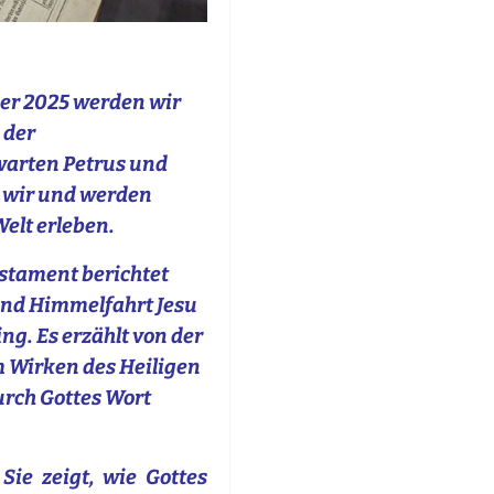
er 2025 werden wir
 der
warten Petrus und
n wir und werden
Welt erleben.
stament berichtet
und Himmelfahrt Jesu
ng. Es erzählt von der
m Wirken des Heiligen
urch Gottes Wort
Sie zeigt, wie Gottes