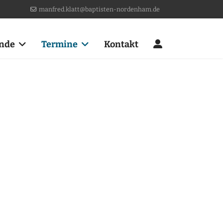
manfred.klatt@baptisten-nordenham.de
nde
Termine
Kontakt