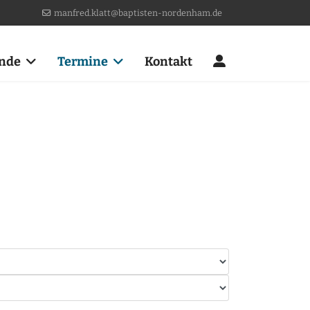
manfred.klatt@baptisten-nordenham.de
nde
Termine
Kontakt