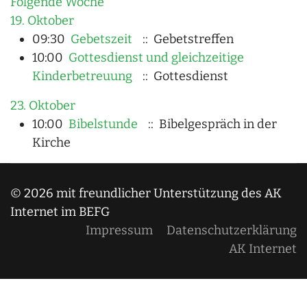
Folgende Woche
19. Oktober
09:30
Gebetszeit
:: Gebetstreffen
10:00
Gottesdienst und gleichzeitige
Kinderbetreuung
:: Gottesdienst
23. Oktober
10:00
Bibelstunde
:: Bibelgespräch in der
Kirche
© 2026 mit freundlicher Unterstützung des AK
Internet im BEFG
Impressum
Datenschutzerklärung
AK Internet