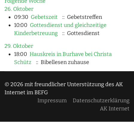
Folgende Woche
26. Oktober
09:30
Gebetszeit
:: Gebetstreffen
10:00
Gottesdienst und gleichzeitige
Kinderbetreuung
:: Gottesdienst
29. Oktober
18:00
Hauskreis in Burhave bei Christa
Schütz
:: Bibellesen zuhause
© 2026 mit freundlicher Unterstützung des AK
Internet im BEFG
Impressum
Datenschutzerklärung
AK Internet