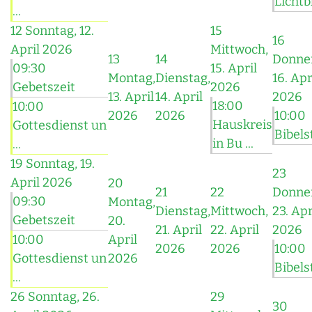
Lichtbl
...
12
Sonntag, 12.
15
16
April 2026
Mittwoch,
13
14
Donner
09:30
15. April
Montag,
Dienstag,
16. Apr
Gebetszeit
2026
13. April
14. April
2026
18:00
10:00
2026
2026
10:00
Hauskreis
Gottesdienst un
Bibel
in Bu ...
...
19
Sonntag, 19.
23
April 2026
20
21
22
Donner
09:30
Montag,
Dienstag,
Mittwoch,
23. Apr
Gebetszeit
20.
21. April
22. April
2026
10:00
April
2026
2026
10:00
Gottesdienst un
2026
Bibel
...
26
Sonntag, 26.
29
30