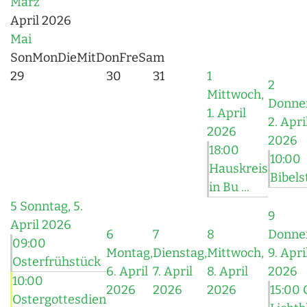
März
April 2026
Mai
Son
Mon
Die
Mit
Don
Fre
Sam
29
30
31
1
2
Mittwoch,
Donner
1. April
2. Apri
2026
2026
18:00
10:00
Hauskreis
Bibel
in Bu ...
5
Sonntag, 5.
9
April 2026
6
7
8
Donner
09:00
Montag,
Dienstag,
Mittwoch,
9. Apri
Osterfrühstück
6. April
7. April
8. April
2026
10:00
2026
2026
2026
15:00 
Ostergottesdien