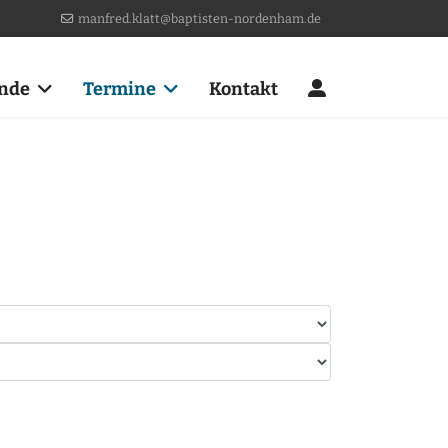
manfred.klatt@baptisten-nordenham.de
nde
Termine
Kontakt