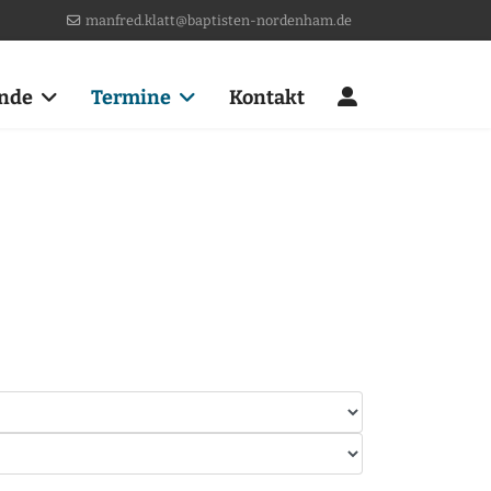
manfred.klatt@baptisten-nordenham.de
nde
Termine
Kontakt