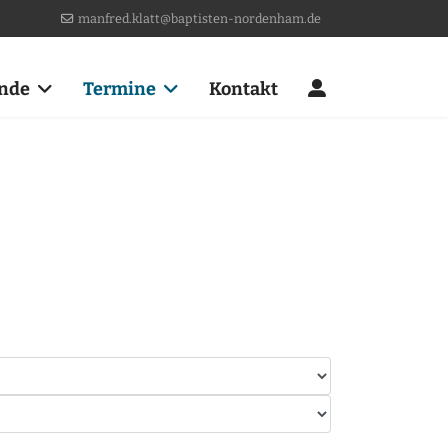
manfred.klatt@baptisten-nordenham.de
nde
Termine
Kontakt