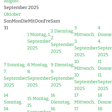
August
September 2025
Oktober
Son
Mon
Die
Mit
Don
Fre
Sam
31
3
4
2
Dienstag,
1
Montag, 1.
Mittwoch,
Donner
2.
September
3.
4.
September
2025
September
Septe
2025
2025
2025
10
11
7
Sonntag,
8
Montag,
9
Dienstag,
Mittwoch,
Donner
7.
8.
9.
10.
11.
September
September
September
September
Septe
2025
2025
2025
2025
2025
14
16
17
18
15
Montag,
Sonntag,
Dienstag,
Mittwoch,
Donner
15.
14.
16.
17.
18.