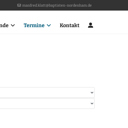
manfred.klatt@baptisten-nordenham.de
nde
Termine
Kontakt