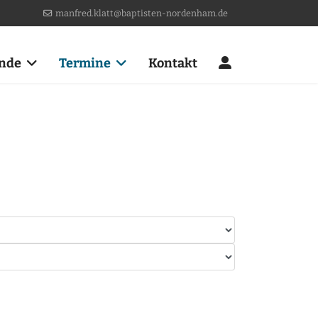
manfred.klatt@baptisten-nordenham.de
nde
Termine
Kontakt