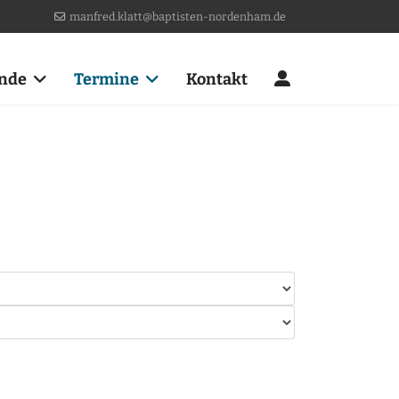
manfred.klatt@baptisten-nordenham.de
nde
Termine
Kontakt