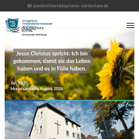
manfred.klatt@baptisten-nordenham.de
0