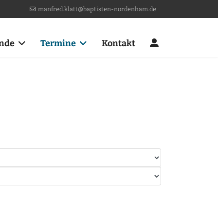
manfred.klatt@baptisten-nordenham.de
nde
Termine
Kontakt